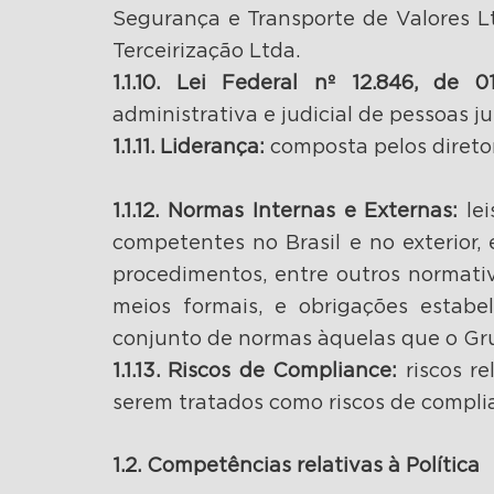
Segurança e Transporte de Valores Ltd
Terceirização Ltda.
1.1.10. Lei Federal nº 12.846, de 0
administrativa e judicial de pessoas j
1.1.11. Liderança:
composta pelos diretor
1.1.12. Normas Internas e Externas:
lei
competentes no Brasil e no exterior, 
procedimentos, entre outros normati
meios formais, e obrigações estabel
conjunto de normas àquelas que o Gr
1.1.13. Riscos de Compliance:
riscos re
serem tratados como riscos de compl
1.2. Competências relativas à Política