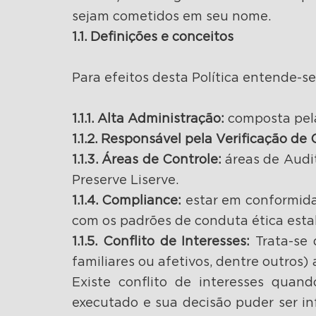
sejam cometidos em seu nome.
1.1. Definições e conceitos
Para efeitos desta Política entende-s
1.1.1. Alta Administração:
composta pela
1.1.2. Responsável pela Verificação d
1.1.3. Áreas de Controle:
áreas de Audit
Preserve Liserve.
1.1.4. Compliance:
estar em conformida
com os padrões de conduta ética esta
1.1.5. Conflito de Interesses:
Trata-se 
familiares ou afetivos, dentre outros)
Existe conflito de interesses quan
executado e sua decisão puder ser in