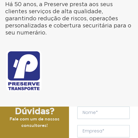
Há 50 anos, a Preserve presta aos seus
clientes serviços de alta qualidade,
garantindo redução de riscos, operações
personalizadas e cobertura securitária para o
seu numerário.
Dúvidas?
N
o
Fale com um de nossos
m
consultores!
e
e
m